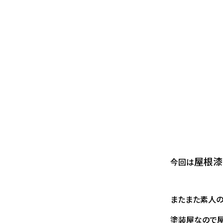
屋根漆
今回は
またまた素人の
塗装屋なので屋