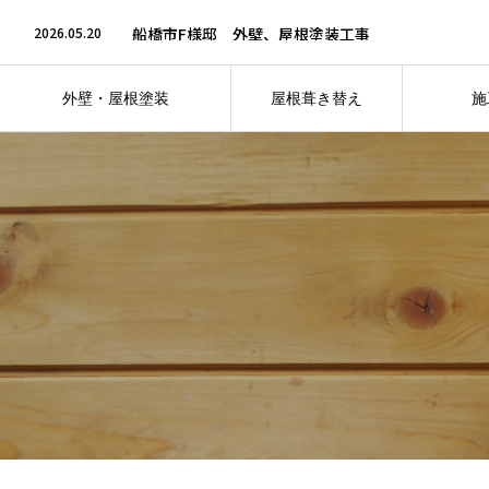
2026.07.6
松戸市S様邸 外壁塗装、屋根上葺き＆ベランダ防
2026.05.20
船橋市F様邸 外壁、屋根塗装工事
2026.05.20
船橋市I様邸 外壁塗装＆屋根上葺き工事
2026.04.30
鎌ケ谷市N様邸 外壁・屋根板金塗装工事
2026.04.30
鎌ケ谷市O様邸 外壁・屋根塗装＆ベランダ防水工
外壁・屋根塗装
屋根葺き替え
施
2026.07.6
松戸市S様邸 外壁塗装、屋根上葺き＆ベランダ防
仕上がりへのこだわり
フォト