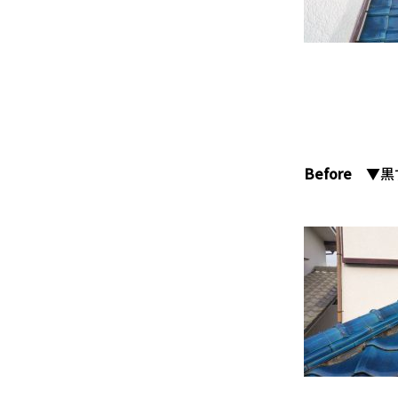
Before
▼黒