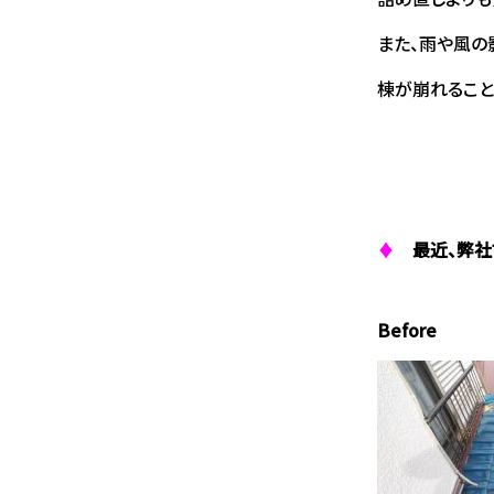
また、雨や風の
棟が崩れること
♦
最近、弊社
Before