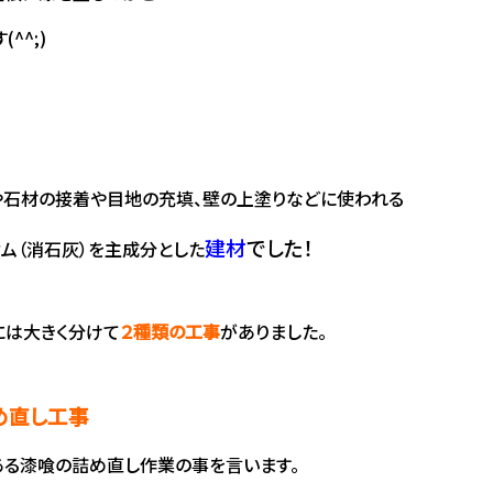
(^^;)
や石材の接着や目地の充填、壁の上塗りなどに使われる
建材
でした！
ム（消石灰）を主成分とした
には大きく分けて
２種類の工事
がありました。
め直し工事
る漆喰の詰め直し作業の事を言います。