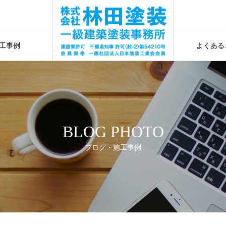
水工事
お見
事
工事例
よくある
水工事
ギャラリー
施工前に確認
BLOG PHOTO
ブログ・施工事例