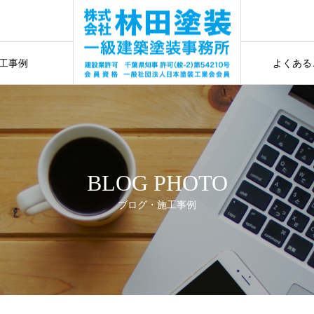
水工事
お見
事
工事例
よくある
水工事
ギャラリー
施工前に確認
BLOG PHOTO
ブログ・施工事例