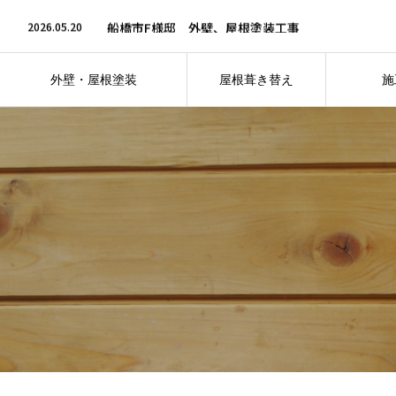
2026.07.6
松戸市S様邸 外壁塗装、屋根上葺き＆ベランダ防
2026.05.20
船橋市F様邸 外壁、屋根塗装工事
2026.05.20
船橋市I様邸 外壁塗装＆屋根上葺き工事
2026.04.30
鎌ケ谷市N様邸 外壁・屋根板金塗装工事
2026.04.30
鎌ケ谷市O様邸 外壁・屋根塗装＆ベランダ防水工
外壁・屋根塗装
屋根葺き替え
施
2026.07.6
松戸市S様邸 外壁塗装、屋根上葺き＆ベランダ防
仕上がりへのこだわり
フォト