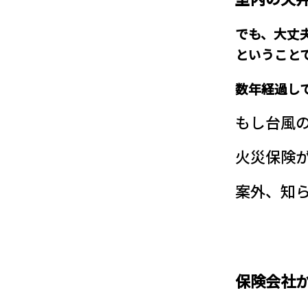
でも、大丈
ということ
数年経過し
もし台風
火災保険
案外、知
保険会社