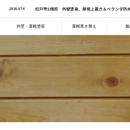
2026.07.6
松戸市S様邸 外壁塗装、屋根上葺き＆ベランダ防
2026.05.20
船橋市F様邸 外壁、屋根塗装工事
2026.05.20
船橋市I様邸 外壁塗装＆屋根上葺き工事
2026.04.30
鎌ケ谷市N様邸 外壁・屋根板金塗装工事
2026.04.30
鎌ケ谷市O様邸 外壁・屋根塗装＆ベランダ防水工
外壁・屋根塗装
屋根葺き替え
施
2026.07.6
松戸市S様邸 外壁塗装、屋根上葺き＆ベランダ防
仕上がりへのこだわり
フォト