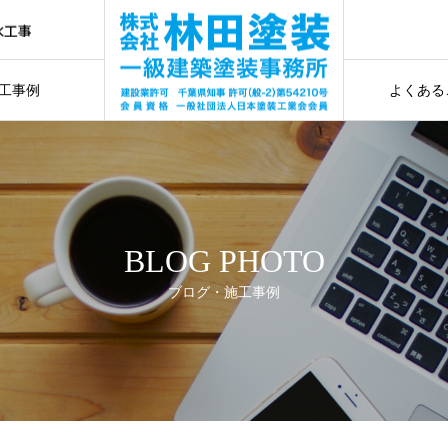
水工事
お見
事
工事例
よくある
水工事
ギャラリー
施工前に確認
BLOG PHOTO
ブログ・施工事例