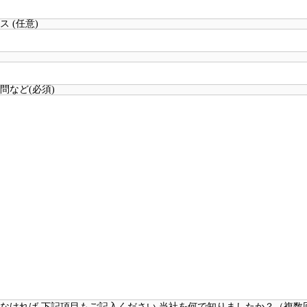
 (任意)
問など(必須)
なければ 下記項目もご記入ください
当社を何で知りましたか？（複数