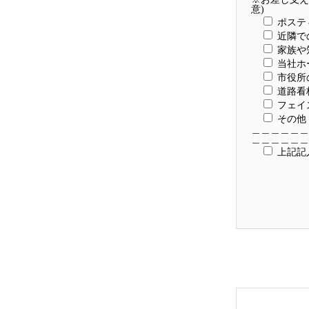
意)
ポステ
近隣で
家族や
当社ホ
市役所
道路看
フェイ
その他
＿＿＿＿＿＿
＿＿＿＿＿＿
上記記