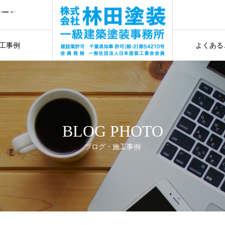
水工事
お見
事
工事例
よくある
水工事
ギャラリー
施工前に確認
BLOG PHOTO
ブログ・施工事例