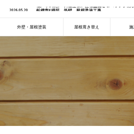
2026.07.6
松戸市S様邸 外壁塗装、屋根上葺き＆ベランダ防
2026.05.20
船橋市F様邸 外壁、屋根塗装工事
2026.05.20
船橋市I様邸 外壁塗装＆屋根上葺き工事
2026.04.30
鎌ケ谷市N様邸 外壁・屋根板金塗装工事
2026.04.30
鎌ケ谷市O様邸 外壁・屋根塗装＆ベランダ防水工
外壁・屋根塗装
屋根葺き替え
施
2026.07.6
松戸市S様邸 外壁塗装、屋根上葺き＆ベランダ防
仕上がりへのこだわり
フォト