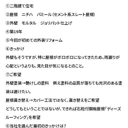
①二階建て住宅
②屋根 ニチハ パミール（セメント系スレート屋根）
③外壁 モルタル ジョリパット仕上げ
④築19年
⑤今回が初めての外装リフォーム
⑥きっかけ
外壁もそうですが、特に屋根がボロボロになってきたため。雨漏りが
心配というよりも、見た目が気になるとのこと。
⑦ご希望
外壁塗装→艶けしの塗料 例え塗料の品質が落ちても光沢のある塗
装は避けたい。
屋根葺き替え→カバー工法ではなく、葺き替えをご希望
どうしてもということではないが、できれば石粒付鋼板屋根「ディーズ
ルーフィング」を希望
⑧当社を選んだ最初のきっかけは？